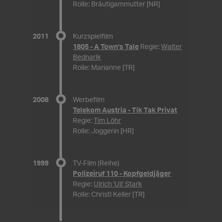
Rolle: Bräutigammutter [NR]
2011
Kurzspielfilm
1805 - A Town's Tale
Regie:
Walter
Bednarik
Rolle: Marianne [TR]
2008
Werbefilm
Telekom Austria - Tik Tak Privat
Regie:
Tim Löhr
Rolle: Joggerin [HR]
1999
TV-Film (Reihe)
Polizeiruf 110 - Kopfgeldjäger
Regie:
Ulrich 'Uli' Stark
Rolle: Christl Keller [TR]