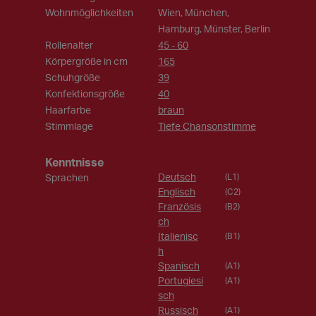
Wohnmöglichkeiten
Wien, München,
Hamburg, Münster, Berlin
Rollenalter
45 - 60
Körpergröße in cm
165
Schuhgröße
39
Konfektionsgröße
40
Haarfarbe
braun
Stimmlage
Tiefe Chansonstimme
Kenntnisse
Deutsch
Sprachen
(L1)
Englisch
(C2)
Französis
(B2)
ch
Italienisc
(B1)
h
Spanisch
(A1)
Portugiesi
(A1)
sch
Russisch
(A1)