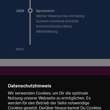
2009
Sprecherin
Werner Wawruschka mit Georg
Zumann und René Kornfeld
(Innenhofstudios Wien)
Weiterbildung
Mehr
Kontakt
Datenschutzhinweis
Daniela Klaßen
1190 Wien
Wir verwenden Cookies, um Dir die optimale
Österreich
Nutzung unserer Webseite zu ermöglichen. Es
werden für den Betrieb der Seite notwendige
daniela-klassen.com
Cookies gesetzt. Darüber hinaus kannst Du Cookies
Yemanja@gmx.net