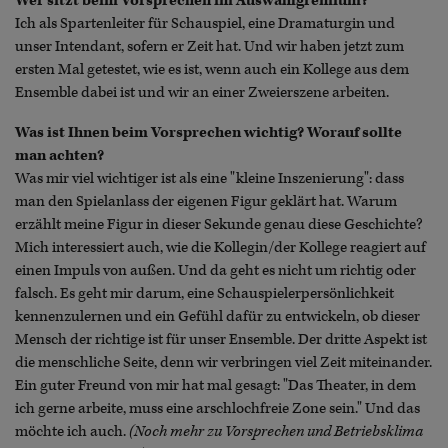
Wer sitzt beim Vorsprechen im Auswahlgremium?
Ich als Spartenleiter für Schauspiel, eine Dramaturgin und
unser Intendant, sofern er Zeit hat. Und wir haben jetzt zum
ersten Mal getestet, wie es ist, wenn auch ein Kollege aus dem
Ensemble dabei ist und wir an einer Zweierszene arbeiten.
Was ist Ihnen beim Vorsprechen wichtig? Worauf sollte
man achten?
Was mir viel wichtiger ist als eine "kleine Inszenierung": dass
man den Spielanlass der eigenen Figur geklärt hat. Warum
erzählt meine Figur in dieser Sekunde genau diese Geschichte?
Mich interessiert auch, wie die Kollegin/der Kollege reagiert auf
einen Impuls von außen. Und da geht es nicht um richtig oder
falsch. Es geht mir darum, eine Schauspielerpersönlichkeit
kennenzulernen und ein Gefühl dafür zu entwickeln, ob dieser
Mensch der richtige ist für unser Ensemble. Der dritte Aspekt ist
die menschliche Seite, denn wir verbringen viel Zeit miteinander.
Ein guter Freund von mir hat mal gesagt: "Das Theater, in dem
ich gerne arbeite, muss eine arschlochfreie Zone sein." Und das
möchte ich auch.
(Noch mehr zu Vorsprechen und Betriebsklima