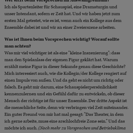
Wer sitzt beim Vorsprechen im Auswahlgremium?
Ich als Spartenleiter für Schauspiel, eine Dramaturgin und
unser Intendant, sofern er Zeit hat. Und wir haben jetzt zum
ersten Mal getestet, wie es ist, wenn auch ein Kollege aus dem
Ensemble dabei ist und wir an einer Zweierszene arbeiten.
Was ist Ihnen beim Vorsprechen wichtig? Worauf sollte
man achten?
Was mir viel wichtiger ist als eine "kleine Inszenierung": dass
man den Spielanlass der eigenen Figur geklärt hat. Warum
erzählt meine Figur in dieser Sekunde genau diese Geschichte?
Mich interessiert auch, wie die Kollegin/der Kollege reagiert auf
einen Impuls von außen. Und da geht es nicht um richtig oder
falsch. Es geht mir darum, eine Schauspielerpersönlichkeit
kennenzulernen und ein Gefühl dafür zu entwickeln, ob dieser
Mensch der richtige ist für unser Ensemble. Der dritte Aspekt ist
die menschliche Seite, denn wir verbringen viel Zeit miteinander.
Ein guter Freund von mir hat mal gesagt: "Das Theater, in dem
ich gerne arbeite, muss eine arschlochfreie Zone sein." Und das
möchte ich auch.
(Noch mehr zu Vorsprechen und Betriebsklima