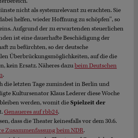
terbereich.
 Künste nicht als systemrelevant zu erachten. Sie
abei helfen, wieder Hoffnung zu schöpfen'', so
eins. Aufgrund der zu erwartenden steuerlichen
den ist eine dauerhafte Beschädigung der
ft zu befürchten, so der deutsche
alen Überbrückungsmöglichkeiten, auf die die
n, kein Ersatz. Näheres dazu
beim Deutschen
n
.
 die letzten Tage zumindest in Berlin und
gte Kultursenator Klaus Lederer diese Woche
en bleiben werden, womit die
Spielzeit der
t.
Genaueres auf rbb24
.
n, dass die Theater keinesfalls vor dem 30.6.
ere Zusammenfassung beim NDR
.