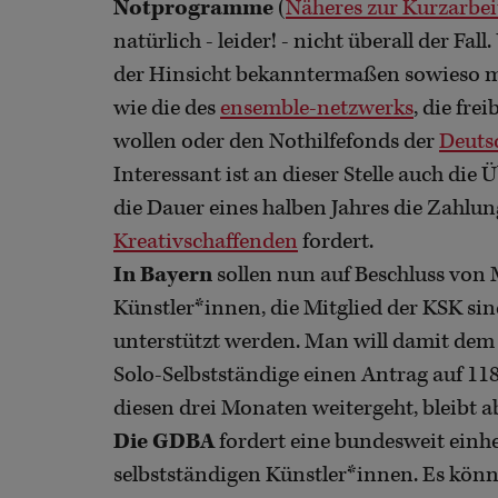
Notprogramme
(
Näheres zur Kurzarbeit
natürlich - leider! - nicht überall der Fal
der Hinsicht bekanntermaßen sowieso mei
wie die des
ensemble-netzwerks
, die fre
wollen oder den Nothilfefonds der
Deuts
Interessant ist an dieser Stelle auch die
die Dauer eines halben Jahres die Zahlu
Kreativschaffenden
fordert.
In Bayern
sollen nun auf Beschluss von
Künstler*innen, die Mitglied der KSK sin
unterstützt werden. Man will damit dem
Solo-Selbstständige einen Antrag auf 11
diesen drei Monaten weitergeht, bleibt 
Die GDBA
fordert eine bundesweit einh
selbstständigen Künstler*innen. Es könne