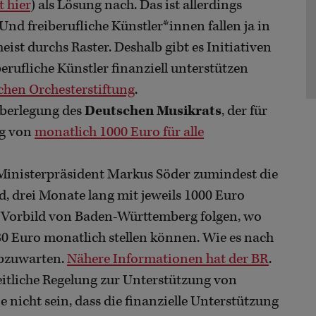
 hier
) als Lösung nach. Das ist allerdings
l. Und freiberufliche Künstler*innen fallen ja in
st durchs Raster. Deshalb gibt es Initiativen
iberufliche Künstler finanziell unterstützen
chen Orchesterstiftung
.
 Überlegung des
Deutschen Musikrats
, der für
ng von
monatlich 1000 Euro für alle
 Ministerpräsident Markus Söder zumindest die
d, drei Monate lang mit jeweils 1000 Euro
 Vorbild von Baden-Württemberg folgen, wo
80 Euro monatlich stellen können. Wie es nach
abzuwarten.
Nähere Informationen hat der BR
.
eitliche Regelung zur Unterstützung von
 nicht sein, dass die finanzielle Unterstützung