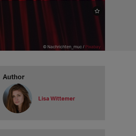
© Nachrichten_muc /
Pixabay
Author
Lisa Wittemer