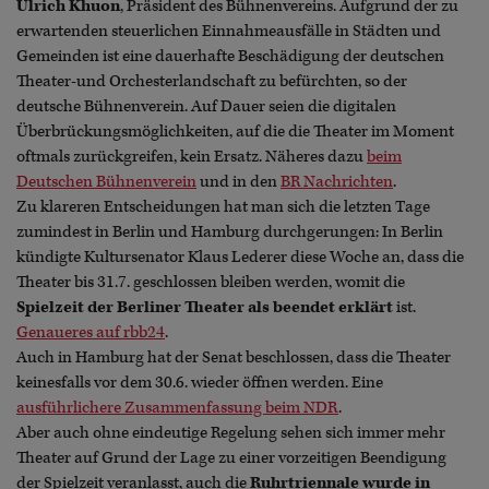
Ulrich Khuon
, Präsident des Bühnenvereins. Aufgrund der zu
erwartenden steuerlichen Einnahmeausfälle in Städten und
Gemeinden ist eine dauerhafte Beschädigung der deutschen
Theater-und Orchesterlandschaft zu befürchten, so der
deutsche Bühnenverein. Auf Dauer seien die digitalen
Überbrückungsmöglichkeiten, auf die die Theater im Moment
oftmals zurückgreifen, kein Ersatz. Näheres dazu
beim
Deutschen Bühnenverein
und in den
BR Nachrichten
.
Zu klareren Entscheidungen hat man sich die letzten Tage
zumindest in Berlin und Hamburg durchgerungen: In Berlin
kündigte Kultursenator Klaus Lederer diese Woche an, dass die
Theater bis 31.7. geschlossen bleiben werden, womit die
Spielzeit der Berliner Theater als beendet erklärt
ist.
Genaueres auf rbb24
.
Auch in Hamburg hat der Senat beschlossen, dass die Theater
keinesfalls vor dem 30.6. wieder öffnen werden. Eine
ausführlichere Zusammenfassung beim NDR
.
Aber auch ohne eindeutige Regelung sehen sich immer mehr
Theater auf Grund der Lage zu einer vorzeitigen Beendigung
der Spielzeit veranlasst, auch die
Ruhrtriennale wurde in