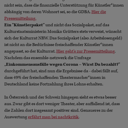
nicht sein, dass die finanzielle Unterstützung für Künstler*innen
abhängig von deren Wohnort sei, so die GDBA.
Hier die
Pressemitteilung.
Ein "Künstlerpaket''
und nicht das Sozialpaket, auf das
Kulturstaatsministerin Monika Grütters stets verweist, wünscht
sich der Kulturrat NRW. Das Sozialpaket (also Arbeitslosengeld)
ist nicht an die Bedürfnisse freischaffender Künstler*innen
angepasst, so der Kulturrat.
Hier geht’s zur Pressemitteilung
.
Nachdem das ensemble-netzwerk die Umfrage
,,
Einkommensausfälle wegen Corona – Wirst Du bezahlt?''
durchgeführt hat, sind nun die Ergebnisse da - dabei fällt auf,
dass 49% der freischaffenden Theatermacher*innen in
Deutschland keine Fortzahlung ihres Lohns erhalten.
In Österreich und der Schweiz hingegen sieht es etwas besser
aus. Zwar gibt es dort weniger Theater, aber auffallend ist, dass
die Zahlen dort insgesamt positiver sind. Genaueres zu der
Auswertung
erfährt man bei nachtkritik
.