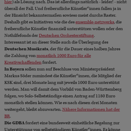
hier
) als Lösung nach. Das ist allerdings natürlich - leider! - nicht
überall der Fall. Und freiberufliche Künstler*innen fallen ja in
der Hinsicht bekanntermaßen sowieso meist durchs Raster.
Deshalb gibt es Initiativen wie die des
ensemble-netzwerks
, die
freiberufliche Künstler finanziell unterstützen wollen oder den
Nothilfefonds der
Deutschen Orchesterstiftung
.
Interessant ist an dieser Stelle auch die Überlegung des
Deutschen Musikrats
, der für die Dauer eines halben Jahres
die Zahlung von
monatlich 1000 Euro für alle
Kreativschaffenden
fordert.
In Bayern
sollen nun auf Beschluss von Ministerpräsident
Markus Söder zumindest die Künstler*innen, die Mitglied der
KSK sind, drei Monate lang mit jeweils 1000 Euro unterstützt
werden. Man will damit dem Vorbild von Baden-Württemberg
folgen, wo Solo-Selbstständige einen Antrag auf 1180 Euro
monatlich stellen können. Wie es nach diesen drei Monaten
weitergeht, bleibt abzuwarten.
Nähere Informationen hat der
BR
.
Die GDBA
fordert eine bundesweit einheitliche Regelung zur
Unterstützung von selbstständigen Künstler*innen. Es könne