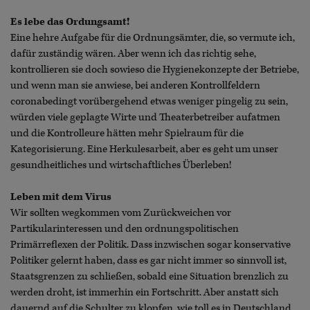
Es lebe das Ordungsamt!
Eine hehre Aufgabe für die Ordnungsämter, die, so vermute ich,
dafür zuständig wären. Aber wenn ich das richtig sehe,
kontrollieren sie doch sowieso die Hygienekonzepte der Betriebe,
und wenn man sie anwiese, bei anderen Kontrollfeldern
coronabedingt vorübergehend etwas weniger pingelig zu sein,
würden viele geplagte Wirte und Theaterbetreiber aufatmen
und die Kontrolleure hätten mehr Spielraum für die
Kategorisierung. Eine Herkulesarbeit, aber es geht um unser
gesundheitliches und wirtschaftliches Überleben!
Leben mit dem Virus
Wir sollten wegkommen vom Zurückweichen vor
Partikularinteressen und den ordnungspolitischen
Primärreflexen der Politik. Dass inzwischen sogar konservative
Politiker gelernt haben, dass es gar nicht immer so sinnvoll ist,
Staatsgrenzen zu schließen, sobald eine Situation brenzlich zu
werden droht, ist immerhin ein Fortschritt. Aber anstatt sich
dauernd auf die Schulter zu klopfen, wie toll es in Deutschland