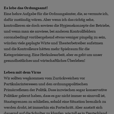
Es lebe das Ordungsamt!
Eine hehre Aufgabe für die Ordnungsämter, die, so vermute ich,
dafür zuständig wären. Aber wenn ich das richtig sehe,
kontrollieren sie doch sowieso die Hygienekonzepte der Betriebe,
und wenn man sie anwiese, bei anderen Kontrollfeldern
coronabedingt vorübergehend etwas weniger pingelig zu sein,
würden viele geplagte Wirte und Theaterbetreiber aufatmen
und die Kontrolleure hätten mehr Spielraum für die
Kategorisierung. Eine Herkulesarbeit, aber es geht um unser
gesundheitliches und wirtschaftliches Überleben!
Leben mit dem Virus
Wir sollten wegkommen vom Zurückweichen vor
Partikularinteressen und den ordnungspolitischen
Primärreflexen der Politik. Dass inzwischen sogar konservative
Politiker gelernt haben, dass es gar nicht immer so sinnvoll ist,
Staatsgrenzen zu schließen, sobald eine Situation brenzlich zu
werden droht, ist immerhin ein Fortschritt. Aber anstatt sich
dauernd auf die Schulter zu klopfen, wie toll es in Deutschland