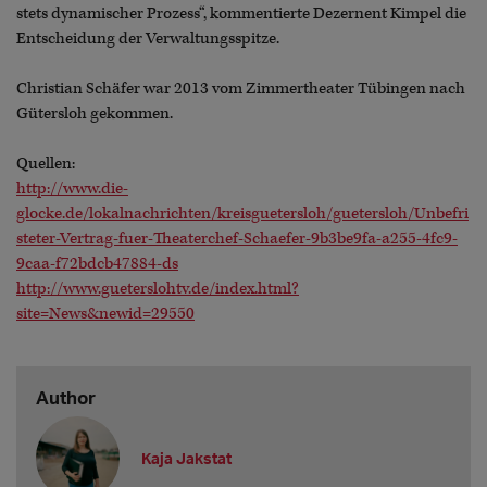
stets dynamischer Prozess“, kommentierte Dezernent Kimpel die
Entscheidung der Verwaltungsspitze.
Christian Schäfer war 2013 vom Zimmertheater Tübingen nach
Gütersloh gekommen.
Quellen:
http://www.die-
glocke.de/lokalnachrichten/kreisguetersloh/guetersloh/Unbefri
steter-Vertrag-fuer-Theaterchef-Schaefer-9b3be9fa-a255-4fc9-
9caa-f72bdcb47884-ds
http://www.gueterslohtv.de/index.html?
site=News&newid=29550
Author
Kaja Jakstat