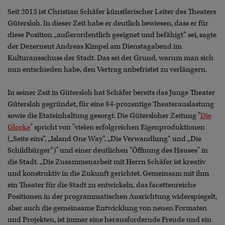
Seit 2013 ist Christian Schäfer künstlerischer Leiter des Theaters
Gütersloh. In dieser Zeit habe er deutlich bewiesen, dass er für
diese Position „außerordentlich geeignet und befähigt“ sei, sagte
der Dezernent Andreas Kimpel am Dienstagabend im
Kulturausschuss der Stadt. Das sei der Grund, warum man sich
nun entschieden habe, den Vertrag unbefristet zu verlängern.
In seiner Zeit in Gütersloh hat Schäfer bereits das Junge Theater
Gütersloh gegründet, für eine 84-prozentige Theaterauslastung
sowie die Etateinhaltung gesorgt. Die Gütersloher Zeitung "
Die
Glocke
" spricht von "vielen erfolgreichen Eigenproduktionen
(„Seite eins“, „Island One Way“, „Die Verwandlung“ und „Die
Schildbürger“)" und einer deutlichen "Öffnung des Hauses" in
die Stadt. „Die Zusammenarbeit mit Herrn Schäfer ist kreativ
und konstruktiv in die Zukunft gerichtet. Gemeinsam mit ihm
ein Theater für die Stadt zu entwickeln, das facettenreiche
Positionen in der programmatischen Ausrichtung widerspiegelt,
aber auch die gemeinsame Entwicklung von neuen Formaten
und Projekten, ist immer eine herausfordernde Freude und ein