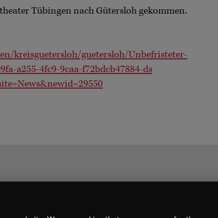
rtheater Tübingen nach Gütersloh gekommen.
en/kreisguetersloh/guetersloh/Unbefristeter-
e9fa-a255-4fc9-9caa-f72bdcb47884-ds
l?site=News&newid=29550