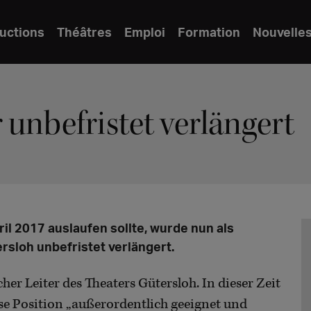
uctions
Théâtres
Emploi
Formation
Nouvelle
 unbefristet verlängert
il 2017 auslaufen sollte, wurde nun als
rsloh unbefristet verlängert.
cher Leiter des Theaters Gütersloh. In dieser Zeit
iese Position „außerordentlich geeignet und