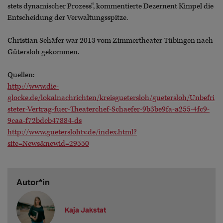
stets dynamischer Prozess“, kommentierte Dezernent Kimpel die
Entscheidung der Verwaltungsspitze.
Christian Schäfer war 2013 vom Zimmertheater Tübingen nach
Gütersloh gekommen.
Quellen:
http://www.die-
glocke.de/lokalnachrichten/kreisguetersloh/guetersloh/Unbefri
steter-Vertrag-fuer-Theaterchef-Schaefer-9b3be9fa-a255-4fc9-
9caa-f72bdcb47884-ds
http://www.gueterslohtv.de/index.html?
site=News&newid=29550
Autor*in
Kaja Jakstat