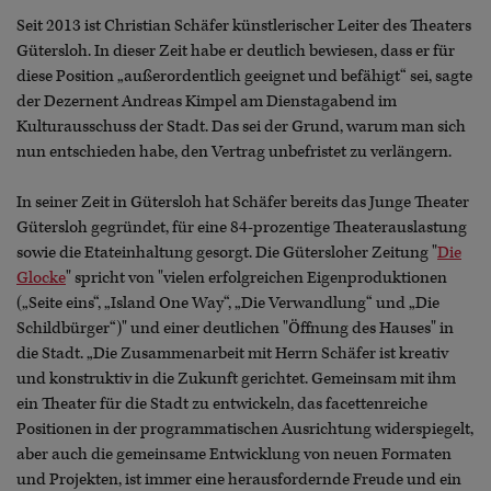
Seit 2013 ist Christian Schäfer künstlerischer Leiter des Theaters
Gütersloh. In dieser Zeit habe er deutlich bewiesen, dass er für
diese Position „außerordentlich geeignet und befähigt“ sei, sagte
der Dezernent Andreas Kimpel am Dienstagabend im
Kulturausschuss der Stadt. Das sei der Grund, warum man sich
nun entschieden habe, den Vertrag unbefristet zu verlängern.
In seiner Zeit in Gütersloh hat Schäfer bereits das Junge Theater
Gütersloh gegründet, für eine 84-prozentige Theaterauslastung
sowie die Etateinhaltung gesorgt. Die Gütersloher Zeitung "
Die
Glocke
" spricht von "vielen erfolgreichen Eigenproduktionen
(„Seite eins“, „Island One Way“, „Die Verwandlung“ und „Die
Schildbürger“)" und einer deutlichen "Öffnung des Hauses" in
die Stadt. „Die Zusammenarbeit mit Herrn Schäfer ist kreativ
und konstruktiv in die Zukunft gerichtet. Gemeinsam mit ihm
ein Theater für die Stadt zu entwickeln, das facettenreiche
Positionen in der programmatischen Ausrichtung widerspiegelt,
aber auch die gemeinsame Entwicklung von neuen Formaten
und Projekten, ist immer eine herausfordernde Freude und ein