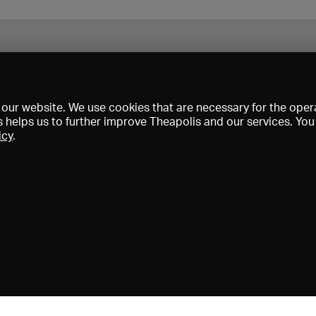
our website. We use cookies that are necessary for the opera
s helps us to further improve Theapolis and our services. Yo
icy
.
s and memberships
KIBA
Gagenspiegel
Media data
About us
I
Conditions
Privacy
Contact
Help
Newsletter