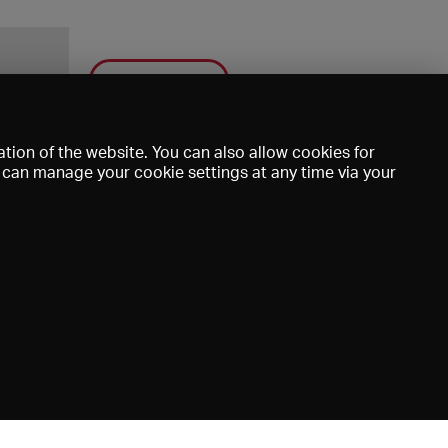
Save
tion of the website. You can also allow cookies for
u can manage your cookie settings at any time via your
mprint
DE
EN
FR