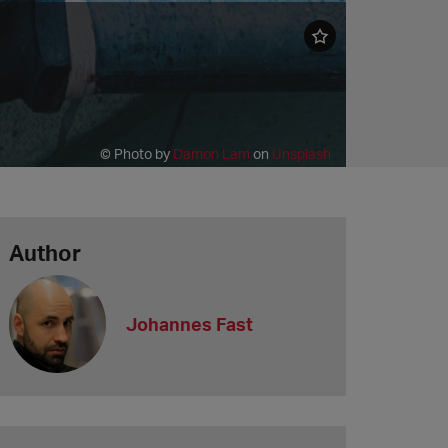
© Photo by
Damon Lam
on
Unsplash
Author
Johannes Fast