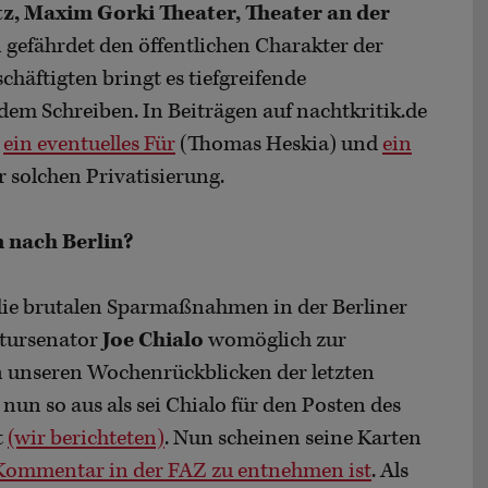
, Maxim Gorki Theater, Theater an der
 gefährdet den öffentlichen Charakter der
schäftigten bringt es tiefgreifende
 dem Schreiben. In Beiträgen auf nachtkritik.de
r
ein eventuelles Für
(Thomas Heskia) und
ein
 solchen Privatisierung.
n nach Berlin?
 die brutalen Sparmaßnahmen in der Berliner
ltursenator
Joe Chialo
womöglich zur
in unseren Wochenrückblicken der letzten
un so aus als sei Chialo für den Posten des
t
(wir berichteten)
. Nun scheinen seine Karten
Kommentar in der FAZ zu entnehmen ist
. Als