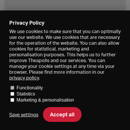
Privacy Policy
Save
We use cookies to make sure that you can optimally
use our website. We use cookies that are necessary
for the operation of the website. You can also allow
cookies for statistical, marketing and
personalisation purposes. This helps us to further
improve Theapolis and our services. You can
manage your cookie settings at any time via your
browser. Please find more information in our
privacy policy
.
Prices and memberships
KIBA
Gagenspiegel
Media data
Functionality
About us
Imprint
Conditions
Privacy
Contact
Help
Statistics
Newsletter
Marketing & personalisation
Accept all
Save settings
DE
EN
FR