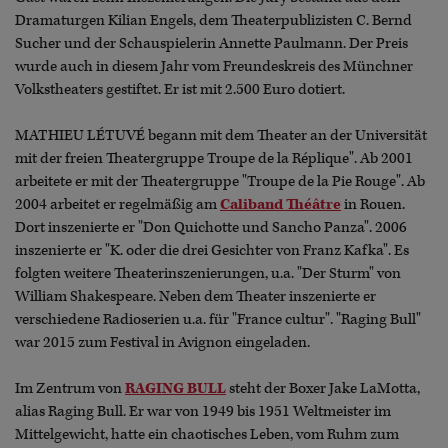
Dramaturgen Kilian Engels, dem Theaterpublizisten C. Bernd
Sucher und der Schauspielerin Annette Paulmann. Der Preis
wurde auch in diesem Jahr vom Freundeskreis des Münchner
Volkstheaters gestiftet. Er ist mit 2.500 Euro dotiert.
MATHIEU LÉTUVÉ begann mit dem Theater an der Universität
mit der freien Theatergruppe Troupe de la Réplique". Ab 2001
arbeitete er mit der Theatergruppe "Troupe de la Pie Rouge". Ab
2004 arbeitet er regelmäßig am
Caliband Théâtre
in Rouen.
Dort inszenierte er "Don Quichotte und Sancho Panza". 2006
inszenierte er "K. oder die drei Gesichter von Franz Kafka". Es
folgten weitere Theaterinszenierungen, u.a. "Der Sturm" von
William Shakespeare. Neben dem Theater inszenierte er
verschiedene Radioserien u.a. für "France cultur". "Raging Bull"
war 2015 zum Festival in Avignon eingeladen.
Im Zentrum von
RAGING BULL
steht der Boxer Jake LaMotta,
alias Raging Bull. Er war von 1949 bis 1951 Weltmeister im
Mittelgewicht, hatte ein chaotisches Leben, vom Ruhm zum