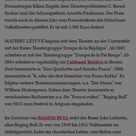
Dramaturgen Kilian Engels, dem Theaterpublizisten C. Bernd
Sucher und der Schauspielerin Annette Paulmann. Der Preis
wurde auch in diesem Jahr vom Freundeskreis des Münchner
Volkstheaters gestiftet. Er ist mit 2.500 Euro dotiert.
MATHIEU LÉTUVÉ begann mit dem Theater an der Universität
mit der freien Theatergruppe Troupe de la Réplique". Ab 2001
arbeitete er mit der Theatergruppe "Troupe de la Pie Rouge". Ab
2004 arbeitet er regelmäßig am
Caliband Théâtre
in Rouen.
Dort inszenierte er "Don Quichotte und Sancho Panza". 2006
inszenierte er "K. oder die drei Gesichter von Franz Kafka". Es
folgten weitere Theaterinszenierungen, u.a. "Der Sturm" von
William Shakespeare. Neben dem Theater inszenierte er
verschiedene Radioserien u.a. für "France cultur". "Raging Bull"
war 2015 zum Festival in Avignon eingeladen.
Im Zentrum von
RAGING BULL
steht der Boxer Jake LaMotta,
alias Raging Bull. Er war von 1949 bis 1951 Weltmeister im
Mittelgewicht, hatte ein chaotisches Leben, vom Ruhm zum