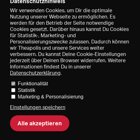
Datenschutzhinweis
Wir verwenden Cookies, um Dir die optimale
Nutzung unserer Webseite zu ermöglichen. Es
werden für den Betrieb der Seite notwendige
Speichern
Cookies gesetzt. Darüber hinaus kannst Du Cookies
für Statistik-, Marketing- und
Personalisierungszwecke zulassen. Dadurch können
wir Theapolis und unsere Services weiter
verbessern. Du kannst Deine Cookie-Einstellungen
jederzeit über Deinen Browser widerrufen. Weitere
Informationen findest Du in unserer
Datenschutzerklärung
.
Funktionalität
Preise und Mitgliedschaften
KIBA
Gagenspiegel
Statistik
Mediadaten
Über uns
Impressum
AGB
Datenschutz
Marketing & Personalisierung
Kontakt
Hilfe
Newsletter
Einstellungen speichern
Alle akzeptieren
DE
EN
FR