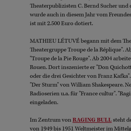
Theaterpublizisten C. Bernd Sucher und 
wurde auch in diesem Jahr vom Freundesk
ist mit 2.500 Euro dotiert.
MATHIEU LÉTUVÉ begann mit dem Theater
Theatergruppe Troupe de la Réplique". Ab
"Troupe de la Pie Rouge". Ab 2004 arbeit
Rouen. Dort inszenierte er "Don Quichott
oder die drei Gesichter von Franz Kafka".
"Der Sturm" von William Shakespeare. Ne
Radioserien u.a. für "France cultur". "Ra
eingeladen.
Im Zentrum von
RAGING BULL
steht d
von 1949 bis 1951 Weltmeister im Mittel