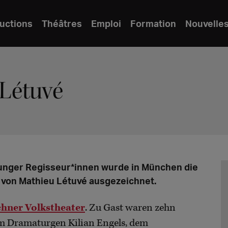
uctions
Théâtres
Emploi
Formation
Nouvelle
 Létuvé
junger Regisseur*innen wurde in München die
 von Mathieu Létuvé ausgezeichnet.
hner Volkstheater
. Zu Gast waren zehn
em Dramaturgen Kilian Engels, dem