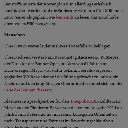
Baustoffe musste der Kostenplan nun allerdings erheblich
nachjustiert werden und die Sanierung wird nun fünf Millionen
Euro teurer als geplant, wie
beim mdr
zu lesen; das Land habe
aber bereits Hilfen zugesagt.
Menschen
Über Ostern waren leider mehrere Todesfälle zu beklagen.
Überraschend verstarb am Karsamstag
Andreas K. W. Meyer
,
der Direktor der Bonner Oper, im Alter von 64 Jahren an
Herzversagen. Meyer war dafür bekannt, bereits vergessen
geglaubte Werke wieder auf die Bühne gebracht zu haben; ein
Nachruf auf den langjährigen Operndirektor findet sich auf der
Seite des Bonner Theaters
.
Als unser Ansprechpartner für den
Theapolis-KIBA
zählte Herr
Meyer zu den Pionieren: Er war von der ersten Ausgabe 2014 an
jährlich mit dabei und hat mit seiner kollegialen Offenheit zu
mehr Transparenz und Fairness im Bewerbungsablauf von
künstlerischen Solist*innen beigetragen.