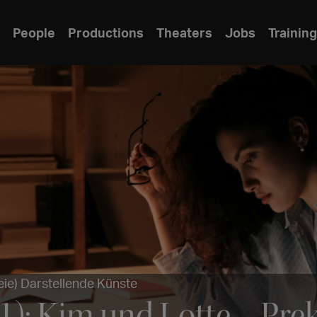
People
Productions
Theaters
Jobs
Training
eie) Darstellende Künste
 1): Kim und Lotte – Pre