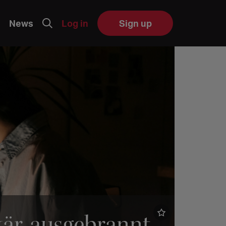
News
Log in
Sign up
kär, ausgebrannt