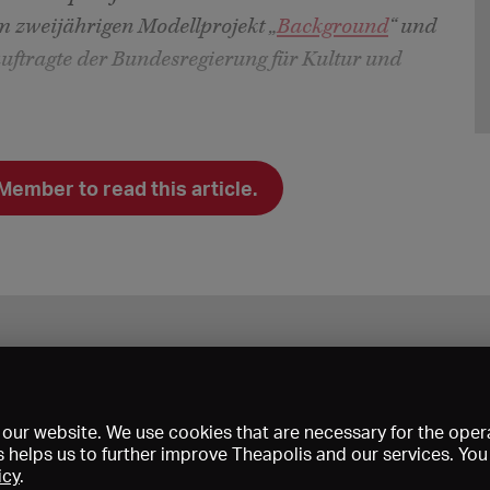
m zweijährigen Modellprojekt „
Background
“ und
uftragte der Bundesregierung für Kultur und
mber to read this article.
our website. We use cookies that are necessary for the opera
s helps us to further improve Theapolis and our services. Yo
icy
.