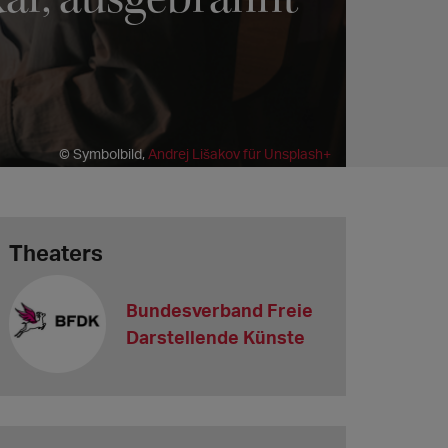
© Symbolbild,
Andrej Lišakov für Unsplash+
Theaters
Bundesverband Freie
Darstellende Künste