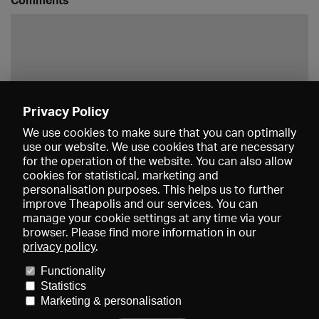
Privacy Policy
Save
We use cookies to make sure that you can optimally
use our website. We use cookies that are necessary
for the operation of the website. You can also allow
cookies for statistical, marketing and
personalisation purposes. This helps us to further
improve Theapolis and our services. You can
manage your cookie settings at any time via your
browser. Please find more information in our
privacy policy
.
Prices and memberships
KIBA
Gagenspiegel
Media data
Functionality
About us
Imprint
Conditions
Privacy
Contact
Help
Statistics
Newsletter
Marketing & personalisation