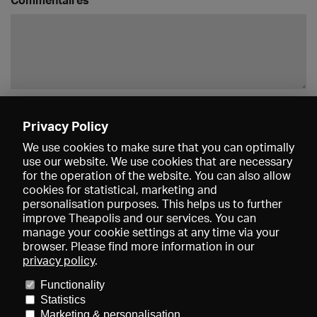
Enregistrer
Privacy Policy
We use cookies to make sure that you can optimally
use our website. We use cookies that are necessary
for the operation of the website. You can also allow
cookies for statistical, marketing and
personalisation purposes. This helps us to further
improve Theapolis and our services. You can
manage your cookie settings at any time via your
browser. Please find more information in our
privacy policy
.
Prix et adhésions
KIBA
Gagenspiegel
Functionality
Données médiatiques
Qui sommes-nous?
Mentions légales
Statistics
Conditions générales de vente
Protection des données
Marketing & personalisation