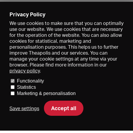
Enregistrer
Privacy Policy
We use cookies to make sure that you can optimally
use our website. We use cookies that are necessary
for the operation of the website. You can also allow
cookies for statistical, marketing and
personalisation purposes. This helps us to further
improve Theapolis and our services. You can
manage your cookie settings at any time via your
browser. Please find more information in our
privacy policy
.
Prix et adhésions
KIBA
Gagenspiegel
Functionality
Données médiatiques
Qui sommes-nous?
Mentions légales
Statistics
Conditions générales de vente
Protection des données
Marketing & personalisation
Contact
Aide
Newsletter
Accept all
Save settings
DE
EN
FR