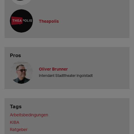
derzeit an?
3.000 Euro.
Welche Gast-Gage bieten Sie mindestens an?
Theapolis
350 - 400 Euro pro Vorste
Pros
Oliver Brunner
Intendant Stadttheater Ingolstadt
Tags
Arbeitsbedingungen
KIBA
Ratgeber