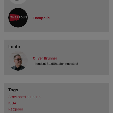
derzeit an?
3.000 Euro.
Welche Gast-Gage bieten Sie mindestens an?
Theapolis
350 - 400 Euro pro Vorste
Leute
Oliver Brunner
Intendant Stadttheater Ingolstadt
Tags
Arbeitsbedingungen
KIBA
Ratgeber