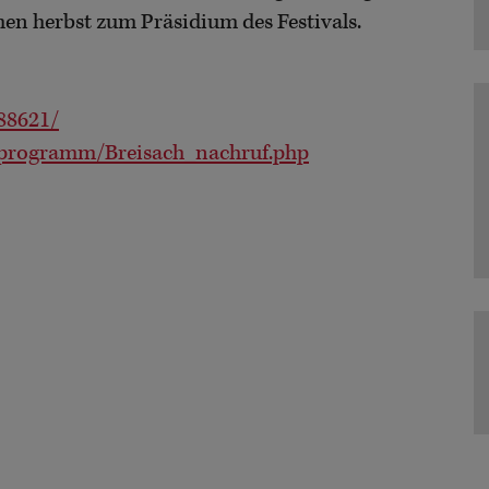
hen herbst zum Präsidium des Festivals.
688621/
h/programm/Breisach_nachruf.php