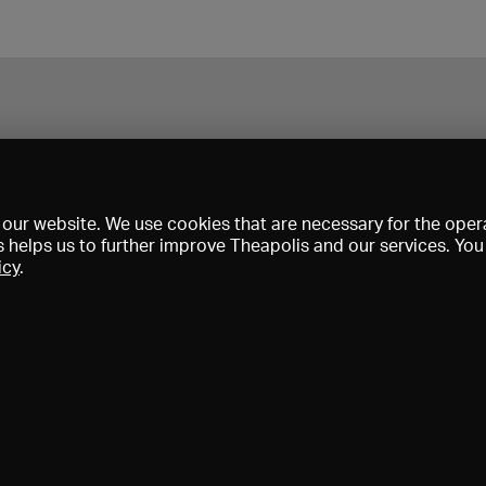
our website. We use cookies that are necessary for the opera
s helps us to further improve Theapolis and our services. Yo
icy
.
Prix et adhésions
KIBA
Gagenspiegel
Données médiatiques
Qui sommes-nous?
Mentions légales
Conditions générales de vent
Protection des données
Contact
Aide
Newsletter