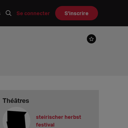
s
Se connecter
S'inscrire
Théâtres
steirischer herbst
festival