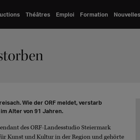
uctions
Théâtres
Emploi
Formation
Nouvelle
rstorben
reisach. Wie der ORF meldet, verstarb
m Alter von 91 Jahren.
ntendant des ORF-Landesstudio Steiermark
für Kunst und Kultur in der Region und gehörte