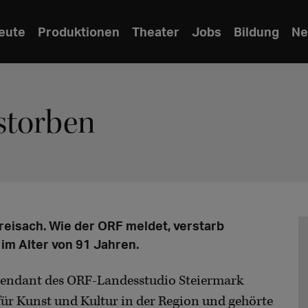
eute
Produktionen
Theater
Jobs
Bildung
Ne
rstorben
reisach. Wie der ORF meldet, verstarb
m Alter von 91 Jahren.
ntendant des ORF-Landesstudio Steiermark
für Kunst und Kultur in der Region und gehörte