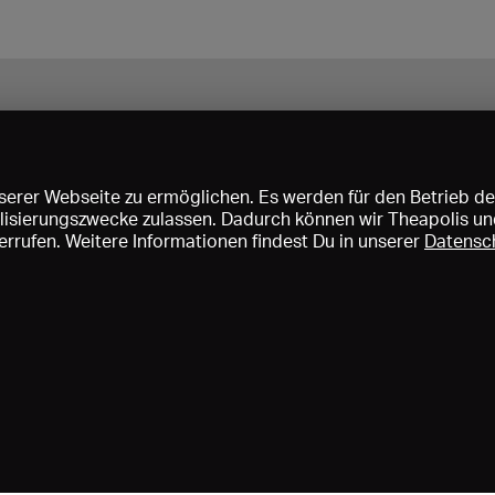
erer Webseite zu ermöglichen. Es werden für den Betrieb de
nalisierungszwecke zulassen. Dadurch können wir Theapolis un
rrufen. Weitere Informationen findest Du in unserer
Datensc
ise und Mitgliedschaften
KIBA
Gagenspiegel
Mediadaten
Über 
Impressum
AGB
Datenschutz
Kontakt
Hilfe
Newsletter