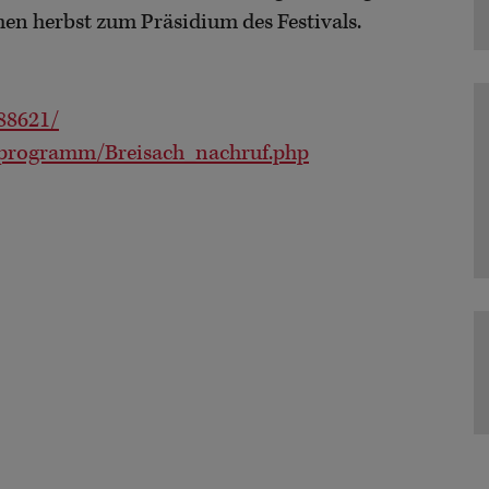
hen herbst zum Präsidium des Festivals.
688621/
h/programm/Breisach_nachruf.php