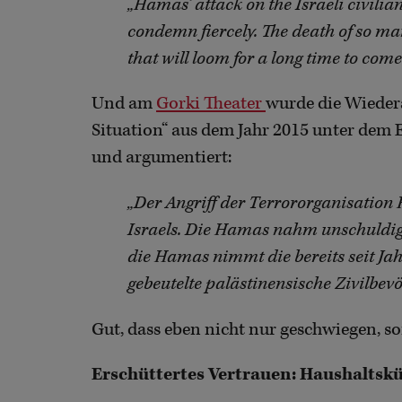
„Hamas’ attack on the Israeli civilia
condemn fiercely. The death of so ma
that will loom for a long time to come.
Und am
Gorki Theater
wurde die Wieder
Situation“ aus dem Jahr 2015 unter dem E
und argumentiert:
„Der Angriff der Terrororganisation H
Israels. Die Hamas nahm unschuldige 
die Hamas nimmt die bereits seit J
gebeutelte palästinensische Zivilbevöl
Gut, dass eben nicht nur geschwiegen, s
Erschüttertes Vertrauen: Haushaltsk