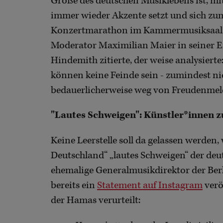
Größe des deutschen Musiklebens ist, mi
immer wieder Akzente setzt und sich zu
Konzertmarathon im Kammermusiksaal d
Moderator Maximilian Maier in seiner
Hindemith zitierte, der weise analysier
können keine Feinde sein - zumindest nic
bedauerlicherweise weg von Freudenme
"Lautes Schweigen": Künstler*innen 
Keine Leerstelle soll da gelassen werden,
Deutschland“ „lautes Schweigen“ der de
ehemalige Generalmusikdirektor der Ber
bereits ein
Statement auf Instagram
verö
der Hamas verurteilt: