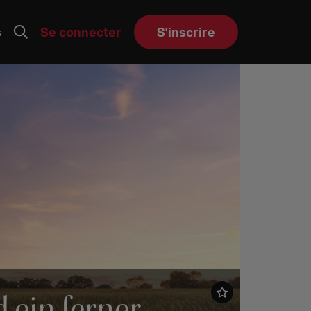
s
Se connecter
S'inscrire
 ein ferner