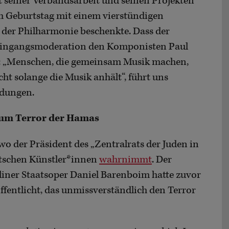
t seiner Verbandsarbeit und seinen Projekten
m Geburtstag mit einem vierstündigen
er Philharmonie beschenkte. Dass der
 Eingangsmoderation den Komponisten Paul
te: „Menschen, die gemeinsam Musik machen,
ht solange die Musik anhält“, führt uns
ldungen.
zum Terror der Hamas
 wo der Präsident des „Zentralrats der Juden in
utschen Künstler*innen
wahrnimmt
. Der
liner Staatsoper Daniel Barenboim hatte zuvor
ffentlicht, das unmissverständlich den Terror