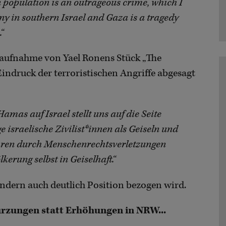
n population is an outrageous crime, which I
ny in southern Israel and Gaza is a tragedy
“
aufnahme von Yael Ronens Stück „The
indruck der terroristischen Angriffe abgesagt
amas auf Israel stellt uns auf die Seite
israelische Zivilist*innen als Geiseln und
ahren durch Menschenrechtsverletzungen
kerung selbst in Geiselhaft.“
ondern auch deutlich Position bezogen wird.
ürzungen statt Erhöhungen in NRW...