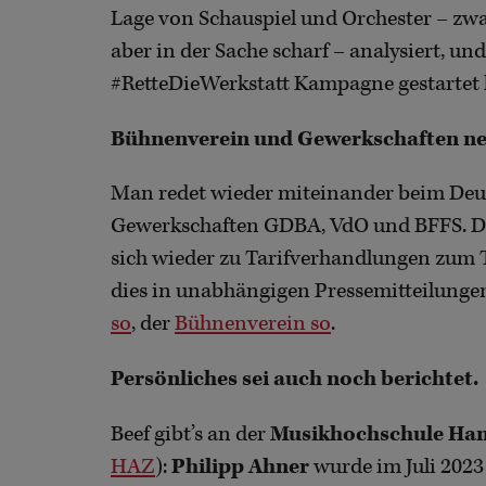
Lage von Schauspiel und Orchester – zwar
aber in der Sache scharf – analysiert, un
#RetteDieWerkstatt Kampagne gestartet 
Bühnenverein und Gewerkschaften n
Man redet wieder miteinander beim De
Gewerkschaften GDBA, VdO und BFFS. Da
sich wieder zu Tarifverhandlungen zum
dies in unabhängigen Pressemitteilunge
so
, der
Bühnenverein so
.
Persönliches sei auch noch berichtet.
Beef gibt’s an der
Musikhochschule Ha
HAZ
):
Philipp Ahner
wurde im Juli 2023