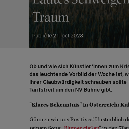
Traum
Publié le 21. oct 2023
Ob und wie sich Künstler*innen zum Krie
das leuchtende Vorbild der Woche ist, 
ihrer Glaubwürdigkeit schrauben sollte
Tarifstreit um den NV Bühne gibt.
"Klares Bekenntnis" in Österreich: Ku
Gönnen wir uns Positives! Unsterblich d
seinem Song „
Blumengießen
“ in den 70e