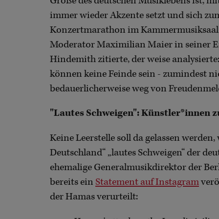
Größe des deutschen Musiklebens ist, mi
immer wieder Akzente setzt und sich zu
Konzertmarathon im Kammermusiksaal d
Moderator Maximilian Maier in seiner
Hindemith zitierte, der weise analysier
können keine Feinde sein - zumindest nic
bedauerlicherweise weg von Freudenme
"Lautes Schweigen": Künstler*innen 
Keine Leerstelle soll da gelassen werden,
Deutschland“ „lautes Schweigen“ der de
ehemalige Generalmusikdirektor der Ber
bereits ein
Statement auf Instagram
verö
der Hamas verurteilt: