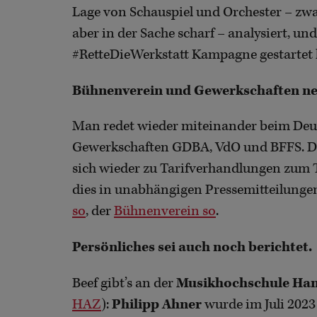
Lage von Schauspiel und Orchester – zwar
aber in der Sache scharf – analysiert, un
#RetteDieWerkstatt Kampagne gestartet 
Bühnenverein und Gewerkschaften n
Man redet wieder miteinander beim De
Gewerkschaften GDBA, VdO und BFFS. Da
sich wieder zu Tarifverhandlungen zum
dies in unabhängigen Pressemitteilunge
so
, der
Bühnenverein so
.
Persönliches sei auch noch berichtet.
Beef gibt’s an der
Musikhochschule Ha
HAZ
):
Philipp Ahner
wurde im Juli 2023