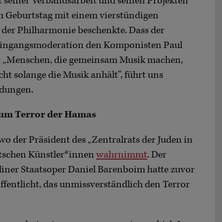
t seiner Verbandsarbeit und seinen Projekten
m Geburtstag mit einem vierstündigen
er Philharmonie beschenkte. Dass der
 Eingangsmoderation den Komponisten Paul
te: „Menschen, die gemeinsam Musik machen,
ht solange die Musik anhält“, führt uns
ldungen.
zum Terror der Hamas
 wo der Präsident des „Zentralrats der Juden in
utschen Künstler*innen
wahrnimmt
. Der
liner Staatsoper Daniel Barenboim hatte zuvor
ffentlicht, das unmissverständlich den Terror