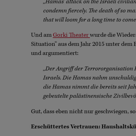
„Hamas’ attack on the Israeli civilia
condemn fiercely. The death of so ma
that will loom for a long time to come.
Und am
Gorki Theater
wurde die Wieder
Situation“ aus dem Jahr 2015 unter dem E
und argumentiert:
„Der Angriff der Terrororganisation H
Israels. Die Hamas nahm unschuldige 
die Hamas nimmt die bereits seit J
gebeutelte palästinensische Zivilbevöl
Gut, dass eben nicht nur geschwiegen, s
Erschüttertes Vertrauen: Haushaltsk