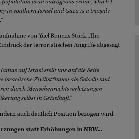
n population is an outrageous crime, which I
ny in southern Israel and Gaza is a tragedy
“
aufnahme von Yael Ronens Stück „The
indruck der terroristischen Angriffe abgesagt
amas auf Israel stellt uns auf die Seite
israelische Zivilist*innen als Geiseln und
ahren durch Menschenrechtsverletzungen
kerung selbst in Geiselhaft.“
ondern auch deutlich Position bezogen wird.
ürzungen statt Erhöhungen in NRW...