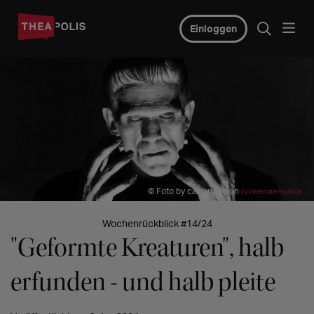
Einloggen
© Foto by caioarroyo on
tvcinemaemusica
Wochenrückblick #14/24
"Geformte Kreaturen", halb
erfunden - und halb pleite