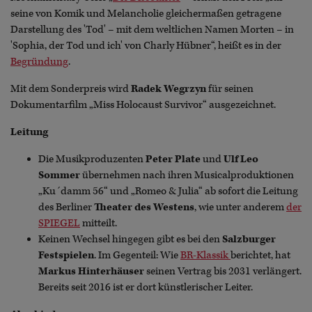
seine von Komik und Melancholie gleichermaßen getragene
Darstellung des 'Tod' – mit dem weltlichen Namen Morten – in
'Sophia, der Tod und ich' von Charly Hübner“, heißt es in der
Begründung
.
Mit dem Sonderpreis wird
Radek Wegrzyn
für seinen
Dokumentarfilm „Miss Holocaust Survivor“ ausgezeichnet.
Leitung
Die Musikproduzenten
Peter Plate
und
Ulf Leo
Sommer
übernehmen nach ihren Musicalproduktionen
„Ku´damm 56“ und „Romeo & Julia“ ab sofort die Leitung
des Berliner
Theater des Westens
, wie unter anderem
der
SPIEGEL
mitteilt.
Keinen Wechsel hingegen gibt es bei den
Salzburger
Festspielen
. Im Gegenteil: Wie
BR-Klassik
berichtet, hat
Markus Hinterhäuser
seinen Vertrag bis 2031 verlängert.
Bereits seit 2016 ist er dort künstlerischer Leiter.