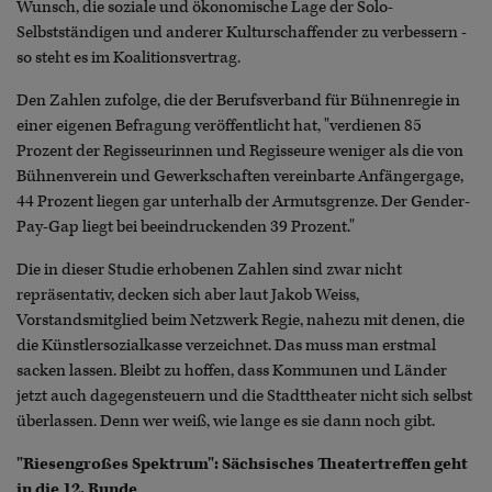
Wunsch, die soziale und ökonomische Lage der Solo-
Selbstständigen und anderer Kulturschaffender zu verbessern -
so steht es im Koalitionsvertrag.
Den Zahlen zufolge, die der Berufsverband für Bühnenregie in
einer eigenen Befragung veröffentlicht hat, "verdienen 85
Prozent der Regisseurinnen und Regisseure weniger als die von
Bühnenverein und Gewerkschaften vereinbarte Anfängergage,
44 Prozent liegen gar unterhalb der Armutsgrenze. Der Gender-
Pay-Gap liegt bei beeindruckenden 39 Prozent."
Die in dieser Studie erhobenen Zahlen sind zwar nicht
repräsentativ, decken sich aber laut Jakob Weiss,
Vorstandsmitglied beim Netzwerk Regie, nahezu mit denen, die
die Künstlersozialkasse verzeichnet. Das muss man erstmal
sacken lassen. Bleibt zu hoffen, dass Kommunen und Länder
jetzt auch dagegensteuern und die Stadttheater nicht sich selbst
überlassen. Denn wer weiß, wie lange es sie dann noch gibt.
"Riesengroßes Spektrum": Sächsisches Theatertreffen geht
in die 12. Runde