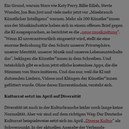
Ein Grund, warum Stars wie Katy Perry, Billie Eilish, Stevie
Wonder, Jon Bon Jovi und viele mehr jetzt vor „Missbrauch
Künstlicher Intelligenz“ warnen. Mehr als 200 Künstler*innen
aus der Musikindustrie haben sich in einem offenen Brief gegen
die KI ausgesprochen, so berichtet es die „
neue musikzeitung
“.
"Wenn KI unverantwortlich eingesetzt wird, stellt sie eine
enorme Bedrohung für den Schutz unserer Privatsphäre,
unserer Identität, unserer Musik und unseres Lebensunterhalts
dar", beklagen die Künstler*innen in dem Schreiben. Und
tatsächlich gibt es schon jetzt etliche kostenlose Apps, die die
Stimmen von Stars imitieren. Und das nur, weil die KI mit
dutzenden Liedern, Videos und Klängen der Künstler*innen
gefüttert wurde. Ohne deren Einverständnis, versteht sich.
Kulturrat setzt im April auf Diversität
Diversität ist auch in der Kulturbranche leider noch lange keine
Normalität. Aber wir sind auf dem richtigen Weg: Der Deutsche
Kulturrat beispielsweise setzt sich im April „
Diverse Kultur
“ als
Schwerpunkt. In der aktuellen Ausgabe der Verbands-