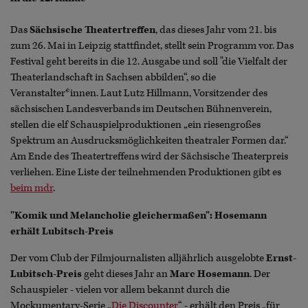
Das
Sächsische Theatertreffen
, das dieses Jahr vom 21. bis
zum 26. Mai in Leipzig stattfindet, stellt sein Programm vor. Das
Festival geht bereits in die 12. Ausgabe und soll "die Vielfalt der
Theaterlandschaft in Sachsen abbilden“, so die
Veranstalter*innen. Laut Lutz Hillmann, Vorsitzender des
sächsischen Landesverbands im Deutschen Bühnenverein,
stellen die elf Schauspielproduktionen „ein riesengroßes
Spektrum an Ausdrucksmöglichkeiten theatraler Formen dar.“
Am Ende des Theatertreffens wird der Sächsische Theaterpreis
verliehen. Eine Liste der teilnehmenden Produktionen gibt es
beim mdr
.
"Komik und Melancholie gleichermaßen": Hosemann
erhält Lubitsch-Preis
Der vom Club der Filmjournalisten alljährlich ausgelobte
Ernst-
Lubitsch-Preis
geht dieses Jahr an
Marc Hosemann
. Der
Schauspieler - vielen vor allem bekannt durch die
Mockumentary-Serie „
Die Discounter
“ - erhält den Preis „für