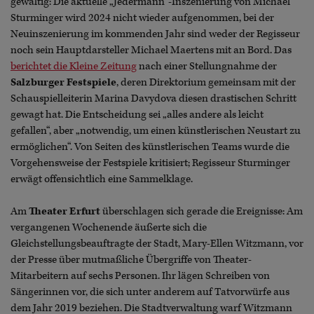
gewaltig: Die aktuelle „Jedermann“-Inszenierung von Michael
Sturminger wird 2024 nicht wieder aufgenommen, bei der
Neuinszenierung im kommenden Jahr sind weder der Regisseur
noch sein Hauptdarsteller Michael Maertens mit an Bord. Das
berichtet die Kleine Zeitung
nach einer Stellungnahme der
Salzburger Festspiele
, deren Direktorium gemeinsam mit der
Schauspielleiterin Marina Davydova diesen drastischen Schritt
gewagt hat. Die Entscheidung sei „alles andere als leicht
gefallen“, aber „notwendig, um einen künstlerischen Neustart zu
ermöglichen“. Von Seiten des künstlerischen Teams wurde die
Vorgehensweise der Festspiele kritisiert; Regisseur Sturminger
erwägt offensichtlich eine Sammelklage.
Am
Theater Erfurt
überschlagen sich gerade die Ereignisse: Am
vergangenen Wochenende äußerte sich die
Gleichstellungsbeauftragte der Stadt, Mary-Ellen Witzmann, vor
der Presse über mutmaßliche Übergriffe von Theater-
Mitarbeitern auf sechs Personen. Ihr lägen Schreiben von
Sängerinnen vor, die sich unter anderem auf Tatvorwürfe aus
dem Jahr 2019 beziehen. Die Stadtverwaltung warf Witzmann