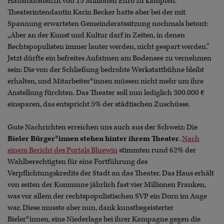
Haushaltsdefizit von 15 Millionen Euro zu kämpfen.
Theaterintendantin Karin Becker hatte aber bei der mit
Spannung erwarteten Gemeinderatssitzung nochmals betont:
„Aber an der Kunst und Kultur darf in Zeiten, in denen
Rechtspopulisten immer lauter werden, nicht gespart werden.“
Jetzt dürfte ein befreites Aufatmen am Bodensee zu vernehmen
sein: Die von der Schließung bedrohte Werkstattbühne bleibt
erhalten, und Mitarbeiter*innen müssen nicht mehr um ihre
Anstellung fürchten. Das Theater soll nun lediglich 300.000 €
einsparen, das entspricht 5% der städtischen Zuschüsse.
Gute Nachrichten erreichen uns auch aus der Schweiz: Die
Bieler Bürger*innen stehen hinter ihrem Theater
.
Nach
einem Bericht des Portals Bluewin
stimmten rund 62% der
Wahlberechtigten für eine Fortführung des
Verpflichtungskredits der Stadt an das Theater. Das Haus erhält
von seiten der Kommune jährlich fast vier Millionen Franken,
was vor allem der rechtspopulistischen SVP ein Dorn im Auge
war. Diese musste aber nun, dank kunstbegeisterter
Bieler*innen, eine Niederlage bei ihrer Kampagne gegen die