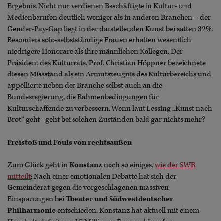
Ergebnis. Nicht nur verdienen Beschäftigte in Kultur- und
Medienberufen deutlich weniger als in anderen Branchen – der
Gender-Pay-Gap liegt in der darstellenden Kunst bei satten 32%.
Besonders solo-selbstständige Frauen erhalten wesentlich
niedrigere Honorare als ihre männlichen Kollegen. Der
Präsident des Kulturrats, Prof. Christian Höppner bezeichnete
diesen Missstand als ein Armutszeugnis des Kulturbereichs und
appellierte neben der Branche selbst auch an die
Bundesregierung, die Rahmenbedingungen für
Kulturschaffende zu verbessern. Wenn laut Lessing „Kunst nach
Brot“ geht - geht bei solchen Zuständen bald gar nichts mehr?
Freistoß und Fouls von rechtsaußen
Zum Glück geht in
Konstanz
noch so einiges,
wie der SWR
mitteilt
: Nach einer emotionalen Debatte hat sich der
Gemeinderat gegen die vorgeschlagenen massiven
Einsparungen bei
Theater und Südwestdeutscher
Philharmonie
entschieden. Konstanz hat aktuell mit einem