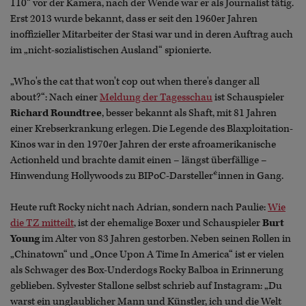
110“ vor der Kamera, nach der Wende war er als Journalist tätig.
Erst 2013 wurde bekannt, dass er seit den 1960er Jahren
inoffizieller Mitarbeiter der Stasi war und in deren Auftrag auch
im „nicht-sozialistischen Ausland“ spionierte.
„Who's the cat that won't cop out when there's danger all
about?“: Nach einer
Meldung der Tagesschau
ist Schauspieler
Richard Roundtree
, besser bekannt als Shaft, mit 81 Jahren
einer Krebserkrankung erlegen. Die Legende des Blaxploitation-
Kinos war in den 1970er Jahren der erste afroamerikanische
Actionheld und brachte damit einen – längst überfällige –
Hinwendung Hollywoods zu BIPoC-Darsteller*innen in Gang.
Heute ruft Rocky nicht nach Adrian, sondern nach Paulie:
Wie
die TZ mitteilt
, ist der ehemalige Boxer und Schauspieler
Burt
Young
im Alter von 83 Jahren gestorben. Neben seinen Rollen in
„Chinatown“ und „Once Upon A Time In America“ ist er vielen
als Schwager des Box-Underdogs Rocky Balboa in Erinnerung
geblieben. Sylvester Stallone selbst schrieb auf Instagram: „Du
warst ein unglaublicher Mann und Künstler, ich und die Welt