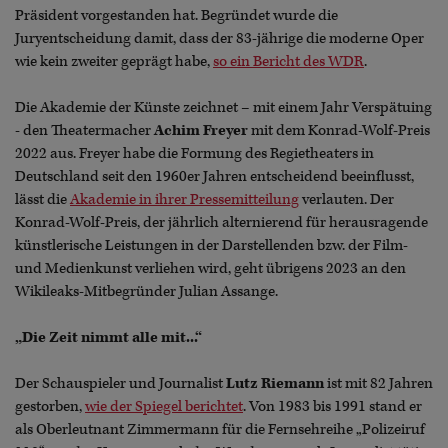
Präsident vorgestanden hat. Begründet wurde die
Juryentscheidung damit, dass der 83-jährige die moderne Oper
wie kein zweiter geprägt habe,
so ein Bericht des WDR
.
Die Akademie der Künste zeichnet – mit einem Jahr Verspätuing
- den Theatermacher
Achim Freyer
mit dem Konrad-Wolf-Preis
2022 aus. Freyer habe die Formung des Regietheaters in
Deutschland seit den 1960er Jahren entscheidend beeinflusst,
lässt die
Akademie in ihrer Pressemitteilung
verlauten. Der
Konrad-Wolf-Preis, der jährlich alternierend für herausragende
künstlerische Leistungen in der Darstellenden bzw. der Film-
und Medienkunst verliehen wird, geht übrigens 2023 an den
Wikileaks-Mitbegründer Julian Assange.
„Die Zeit nimmt alle mit...“
Der Schauspieler und Journalist
Lutz Riemann
ist mit 82 Jahren
gestorben,
wie der Spiegel berichtet
. Von 1983 bis 1991 stand er
als Oberleutnant Zimmermann für die Fernsehreihe „Polizeiruf