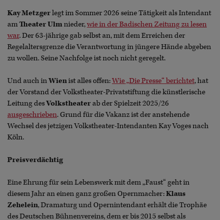
Kay Metzger
legt im Sommer 2026 seine Tätigkeit als Intendant
am
Theater Ulm
nieder,
wie in der Badischen Zeitung zu lesen
war
. Der 63-jährige gab selbst an, mit dem Erreichen der
Regelaltersgrenze die Verantwortung in jüngere Hände abgeben
zu wollen. Seine Nachfolge ist noch nicht geregelt.
Und auch in
Wien
ist alles offen:
Wie „Die Presse“ berichtet
, hat
der Vorstand der Volkstheater-Privatstiftung die künstlerische
Leitung des
Volkstheater
ab der Spielzeit 2025/26
ausgeschrieben
. Grund für die Vakanz ist der anstehende
Wechsel des jetzigen Volkstheater-Intendanten Kay Voges nach
Köln.
Preisverdächtig
Eine Ehrung für sein Lebenswerk mit dem „Faust“ geht in
diesem Jahr an einen ganz großen Opernmacher:
Klaus
Zehelein
, Dramaturg und Opernintendant erhält die Trophäe
des Deutschen Bühnenvereins, dem er bis 2015 selbst als