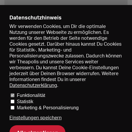
Datenschutzhinweis
Wir verwenden Cookies, um Dir die optimale
Nutzung unserer Webseite zu ermöglichen. Es
werden für den Betrieb der Seite notwendige
Speichern
Cookies gesetzt. Darüber hinaus kannst Du Cookies
für Statistik-, Marketing- und
Personalisierungszwecke zulassen. Dadurch können
wir Theapolis und unsere Services weiter
verbessern. Du kannst Deine Cookie-Einstellungen
jederzeit über Deinen Browser widerrufen. Weitere
Informationen findest Du in unserer
Datenschutzerklärung
.
Funktionalität
Preise und Mitgliedschaften
KIBA
Gagenspiegel
Statistik
Mediadaten
Über uns
Impressum
AGB
Datenschutz
Marketing & Personalisierung
Kontakt
Hilfe
Newsletter
Einstellungen speichern