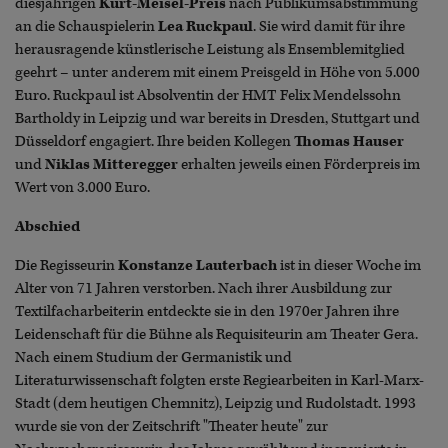
diesjährigen
Kurt-Meisel-Preis
nach Publikumsabstimmung
an die Schauspielerin
Lea Ruckpaul
. Sie wird damit für ihre
herausragende künstlerische Leistung als Ensemblemitglied
geehrt – unter anderem mit einem Preisgeld in Höhe von 5.000
Euro. Ruckpaul ist Absolventin der HMT Felix Mendelssohn
Bartholdy in Leipzig und war bereits in Dresden, Stuttgart und
Düsseldorf engagiert. Ihre beiden Kollegen
Thomas Hauser
und
Niklas Mitteregger
erhalten jeweils einen Förderpreis im
Wert von 3.000 Euro.
Abschied
Die Regisseurin
Konstanze Lauterbach
ist in dieser Woche im
Alter von 71 Jahren verstorben. Nach ihrer Ausbildung zur
Textilfacharbeiterin entdeckte sie in den 1970er Jahren ihre
Leidenschaft für die Bühne als Requisiteurin am Theater Gera.
Nach einem Studium der Germanistik und
Literaturwissenschaft folgten erste Regiearbeiten in Karl-Marx-
Stadt (dem heutigen Chemnitz), Leipzig und Rudolstadt. 1993
wurde sie von der Zeitschrift "Theater heute" zur