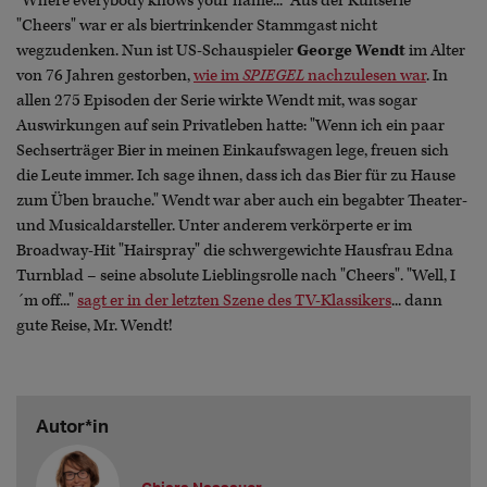
"Where everybody knows your name..." Aus der Kultserie
"Cheers" war er als biertrinkender Stammgast nicht
wegzudenken. Nun ist US-Schauspieler
George Wendt
im Alter
von 76 Jahren gestorben,
wie im
SPIEGEL
nachzulesen war
. In
allen 275 Episoden der Serie wirkte Wendt mit, was sogar
Auswirkungen auf sein Privatleben hatte: "Wenn ich ein paar
Sechserträger Bier in meinen Einkaufswagen lege, freuen sich
die Leute immer. Ich sage ihnen, dass ich das Bier für zu Hause
zum Üben brauche." Wendt war aber auch ein begabter Theater-
und Musicaldarsteller. Unter anderem verkörperte er im
Broadway-Hit "Hairspray" die schwergewichte Hausfrau Edna
Turnblad – seine absolute Lieblingsrolle nach "Cheers". "Well, I
´m off..."
sagt er in der letzten Szene des TV-Klassikers
... dann
gute Reise, Mr. Wendt!
Autor*in