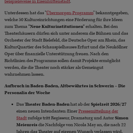
beispielsweise in Eisenhüttenstadt
.
Unterdessen hat das "
Übermorgen-Programm
" bekanntgegeben,
welche 50 Kultureinrichtungen eine Förderung für ihre Ideen
zum Thema
"Neue Kulturinstitutionen"
erhalten. Bei den
Theaterhäusern dürfen sich unter anderem die Bühnen und das
Orchester der Stadt Bielefeld, die Deutsche Oper am Rhein, das
KulturQuartier des Schauspielhauses Erfurt und die Neuköllner
Oper über finanzielle Unterstützung freuen. Nach den
Richtlinien des Programms sollen damit Projekte ermöglicht
werden, die die Theater noch stärker als Gemeingut
wahrnehmen lassen.
Aufbruch in Baden-Baden, Altbewährtes in Schwerin – Die
Personalia der Woche
Das
Theater Baden-Baden
hat ab der
Spielzeit 2026/27
einen neuen Intendanten: Einer
Pressemitteilung der
Stadt
zufolge tritt Regisseur, Dramaturg und Autor
Simon
Meienreis
die Nachfolge von Nicola May an, die nach 22
Jahren das Theater auf eigenen Wunsch verlassen wird.