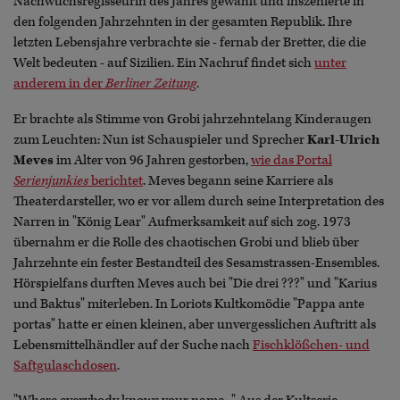
Nachwuchsregisseurin des Jahres gewählt und inszenierte in
den folgenden Jahrzehnten in der gesamten Republik. Ihre
letzten Lebensjahre verbrachte sie - fernab der Bretter, die die
Welt bedeuten - auf Sizilien. Ein Nachruf findet sich
unter
anderem in der
Berliner Zeitung
.
Er brachte als Stimme von Grobi jahrzehntelang Kinderaugen
zum Leuchten: Nun ist Schauspieler und Sprecher
Karl-Ulrich
Meves
im Alter von 96 Jahren gestorben,
wie das Portal
Serienjunkies
berichtet
. Meves begann seine Karriere als
Theaterdarsteller, wo er vor allem durch seine Interpretation des
Narren in "König Lear" Aufmerksamkeit auf sich zog. 1973
übernahm er die Rolle des chaotischen Grobi und blieb über
Jahrzehnte ein fester Bestandteil des Sesamstrassen-Ensembles.
Hörspielfans durften Meves auch bei "Die drei ???" und "Karius
und Baktus" miterleben. In Loriots Kultkomödie "Pappa ante
portas" hatte er einen kleinen, aber unvergesslichen Auftritt als
Lebensmittelhändler auf der Suche nach
Fischklößchen- und
Saftgulaschdosen
.