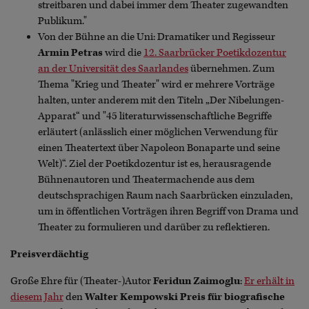
streitbaren und dabei immer dem Theater zugewandten
Publikum."
Von der Bühne an die Uni: Dramatiker und Regisseur
Armin Petras
wird die
12. Saarbrücker Poetikdozentur
an der Universität des Saarlandes
übernehmen. Zum
Thema "Krieg und Theater" wird er mehrere Vorträge
halten, unter anderem mit den Titeln „Der Nibelungen-
Apparat“ und "45 literaturwissenschaftliche Begriffe
erläutert (anlässlich einer möglichen Verwendung für
einen Theatertext über Napoleon Bonaparte und seine
Welt)“. Ziel der Poetikdozentur ist es, herausragende
Bühnenautoren und Theatermachende aus dem
deutschsprachigen Raum nach Saarbrücken einzuladen,
um in öffentlichen Vorträgen ihren Begriff von Drama und
Theater zu formulieren und darüber zu reflektieren.
Preisverdächtig
Große Ehre für (Theater-)Autor
Feridun Zaimoglu
:
Er erhält in
diesem Jahr
den
Walter Kempowski Preis für biografische