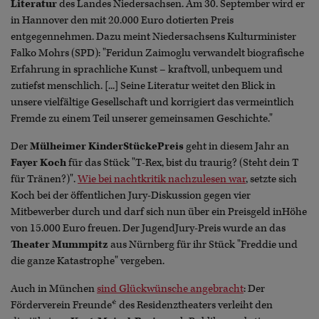
Literatur
des Landes Niedersachsen. Am 30. September wird er
in Hannover den mit 20.000 Euro dotierten Preis
entgegennehmen. Dazu meint Niedersachsens Kulturminister
Falko Mohrs (SPD): "Feridun Zaimoglu verwandelt biografische
Erfahrung in sprachliche Kunst – kraftvoll, unbequem und
zutiefst menschlich. [...] Seine Literatur weitet den Blick in
unsere vielfältige Gesellschaft und korrigiert das vermeintlich
Fremde zu einem Teil unserer gemeinsamen Geschichte."
Der
Mülheimer KinderStückePreis
geht in diesem Jahr an
Fayer Koch
für das Stück "T-Rex, bist du traurig? (Steht dein T
für Tränen?)".
Wie bei nachtkritik nachzulesen war
, setzte sich
Koch bei der öffentlichen Jury-Diskussion gegen vier
Mitbewerber durch und darf sich nun über ein Preisgeld inHöhe
von 15.000 Euro freuen. Der JugendJury-Preis wurde an das
Theater Mummpitz
aus Nürnberg für ihr Stück "Freddie und
die ganze Katastrophe" vergeben.
Auch in München
sind Glückwünsche angebracht
: Der
Förderverein Freunde* des Residenztheaters verleiht den