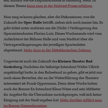
soll, ähnlich wie die Elbphilharmonie in Hamburg. Mehr zu
diesem Thema
kann man in der Südwest Presse erfahren
.
Man mag es kaum glauben, aber die Diskussionen, was die
Zukunft der
Oper Halle
betrifft, ziehen sich noch immer hin. Es
geht dabei unter anderem um die (Nicht-) Verlängerung des
Opernintendanten Florian Lutz. Dieses Wochenende wird vom
Aufsichtsrat der Bühnen Halle und vom Stadtrat über die
Vertragsverlängerungen der jeweiligen Spartenleiter
abgestimmt.
Mehr dazu in der Mitteldeutschen Zeitung.
Ungewiss ist auch die Zukunft des
Kleinen Theater Bad
Godesberg
. Nachdem der bisherige Intendant Walter Ullrich
angekündigt hatte, in den Ruhestand zu gehen, gibt es jetzt nur
noch einen Bewerber, der an der Weiterführung des Theaters
interessiert ist: Frank Oppermann. Denn diese Woche haben
auch der Bonner Ex-Intendant Klaus Weise und sein Mitbieter
ihr Angebot für die Übernahme zurückgezogen, weil sich keine
Einigung mit der Stadt ergeben hat.
Mehr darüber erfährt man
im Bonner Generalanzeiger.