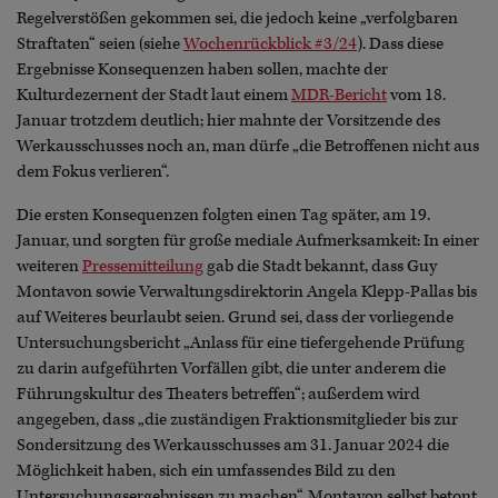
Regelverstößen gekommen sei, die jedoch keine „verfolgbaren
Straftaten“ seien (siehe
Wochenrückblick #3/24
). Dass diese
Ergebnisse Konsequenzen haben sollen, machte der
Kulturdezernent der Stadt laut einem
MDR-Bericht
vom 18.
Januar trotzdem deutlich; hier mahnte der Vorsitzende des
Werkausschusses noch an, man dürfe „die Betroffenen nicht aus
dem Fokus verlieren“.
Die ersten Konsequenzen folgten einen Tag später, am 19.
Januar, und sorgten für große mediale Aufmerksamkeit: In einer
weiteren
Pressemitteilung
gab die Stadt bekannt, dass Guy
Montavon sowie Verwaltungsdirektorin Angela Klepp-Pallas bis
auf Weiteres beurlaubt seien. Grund sei, dass der vorliegende
Untersuchungsbericht „Anlass für eine tiefergehende Prüfung
zu darin aufgeführten Vorfällen gibt, die unter anderem die
Führungskultur des Theaters betreffen“; außerdem wird
angegeben, dass „die zuständigen Fraktionsmitglieder bis zur
Sondersitzung des Werkausschusses am 31. Januar 2024 die
Möglichkeit haben, sich ein umfassendes Bild zu den
Untersuchungsergebnissen zu machen“. Montavon selbst betont,