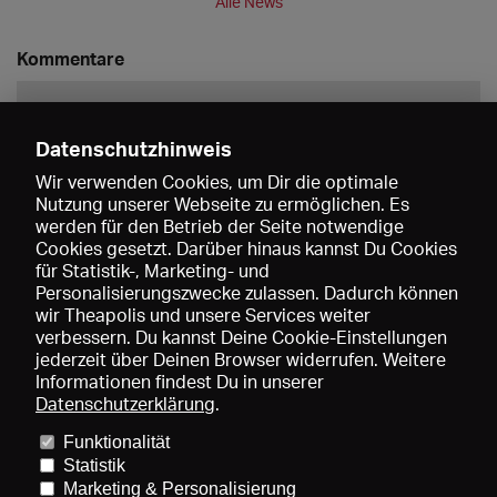
Alle News
Kommentare
Datenschutzhinweis
Wir verwenden Cookies, um Dir die optimale
Nutzung unserer Webseite zu ermöglichen. Es
werden für den Betrieb der Seite notwendige
Speichern
Cookies gesetzt. Darüber hinaus kannst Du Cookies
für Statistik-, Marketing- und
Personalisierungszwecke zulassen. Dadurch können
wir Theapolis und unsere Services weiter
verbessern. Du kannst Deine Cookie-Einstellungen
jederzeit über Deinen Browser widerrufen. Weitere
Informationen findest Du in unserer
Datenschutzerklärung
.
Funktionalität
Preise und Mitgliedschaften
KIBA
Gagenspiegel
Statistik
Mediadaten
Über uns
Impressum
AGB
Datenschutz
Marketing & Personalisierung