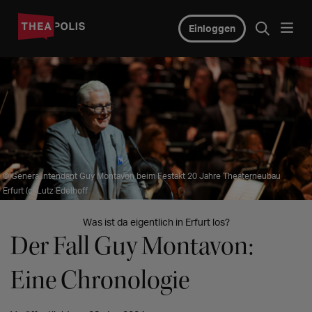
Einloggen
© Generalintendant Guy Montavon beim Festakt 20 Jahre Theaterneubau
Erfurt (c) Lutz Edelhoff
Was ist da eigentlich in Erfurt los?
Der Fall Guy Montavon:
Eine Chronologie