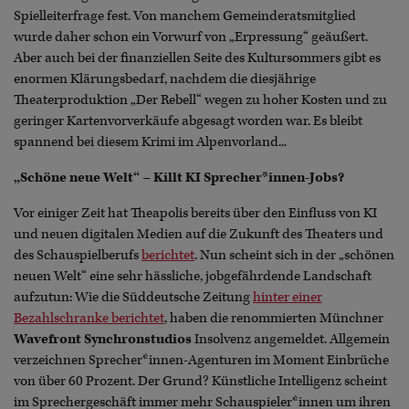
Spielleiterfrage fest. Von manchem Gemeinderatsmitglied
wurde daher schon ein Vorwurf von „Erpressung“ geäußert.
Aber auch bei der finanziellen Seite des Kultursommers gibt es
enormen Klärungsbedarf, nachdem die diesjährige
Theaterproduktion „Der Rebell“ wegen zu hoher Kosten und zu
geringer Kartenvorverkäufe abgesagt worden war. Es bleibt
spannend bei diesem Krimi im Alpenvorland...
„Schöne neue Welt“ – Killt KI Sprecher*innen-Jobs?
Vor einiger Zeit hat Theapolis bereits über den Einfluss von KI
und neuen digitalen Medien auf die Zukunft des Theaters und
des Schauspielberufs
berichtet
. Nun scheint sich in der „schönen
neuen Welt“ eine sehr hässliche, jobgefährdende Landschaft
aufzutun: Wie die Süddeutsche Zeitung
hinter einer
Bezahlschranke berichtet
, haben die renommierten Münchner
Wavefront Synchronstudios
Insolvenz angemeldet. Allgemein
verzeichnen Sprecher*innen-Agenturen im Moment Einbrüche
von über 60 Prozent. Der Grund? Künstliche Intelligenz scheint
im Sprechergeschäft immer mehr Schauspieler*innen um ihren