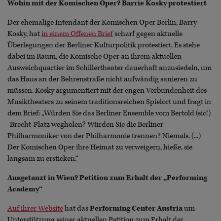
Wohin mit der Komischen Oper? Barrie Kosky protestiert
Der ehemalige Intendant der Komischen Oper Berlin, Barry
Kosky, hat
in einem Offenen Brief
scharf gegen aktuelle
Überlegungen der Berliner Kulturpolitik protestiert. Es stehe
dabei im Raum, die Komische Oper an ihrem aktuellen
Ausweichquartier im Schillertheater dauerhaft anzusiedeln, um
das Haus an der Behrenstraße nicht aufwändig sanieren zu
müssen. Kosky argumentiert mit der engen Verbundenheit des
Musiktheaters zu seinem traditionsreichen Spielort und fragt in
dem Brief: „Würden Sie das Berliner Ensemble vom Bertold (sic!)
-Brecht-Platz wegholen? Würden Sie die Berliner
Philharmoniker von der Philharmonie trennen? Niemals. (...)
Der Komischen Oper ihre Heimat zu verweigern, hieße, sie
langsam zu ersticken.“
Ausgetanzt in Wien? Petition zum Erhalt der „Performing
Academy“
Auf ihrer Website
hat das
Performing Center Austria
um
Unterstützung seiner aktuellen Petition zum Erhalt der