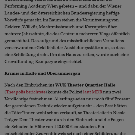
Performing Academy Wien gebeten – und dabei der Wiener
Landes- und der österreichischen Bundesregierung heftige
Vorwürfe gemacht. Im Raum stehen die Veruntreuung von
Geldern, Willkür, Machtmissbrauch und Korruption über
mehrere Jahrzehnte, die das Center in mehreren Vlogs öffentlich
gemacht hat. Das aufgrund des missbräuchlichen Verhaltens
verschwundene Geld fehlt der Ausbildungsstätte nun, so dass
eine Schließung droht. Um das Haus zu retten, wurde auch eine
Crowdfunding-Kampagne eingerichtet.
Krimis in Halle und Oberammergau
Nach den Einbrüchen ins
WUK Theater Quartier Halle
(
Theapolis berichtete
) konnte die Polizei
laut MDR
nun zwei
Verdächtige festnehmen. Allerdings seien nur noch fünf Prozent
der gestohlenen Technik wieder aufgetaucht – den Rest hätten
die Täter*innen wohl schon verkauft, so Theaterleiterin Nicole
Tröger. Dem Theater war durch den Einbruch und die Folgen
ein Schaden in Höhe von 120.000 € entstanden. Ein
entscheidender Zeugenhinweis sei nach einer Schilderung des