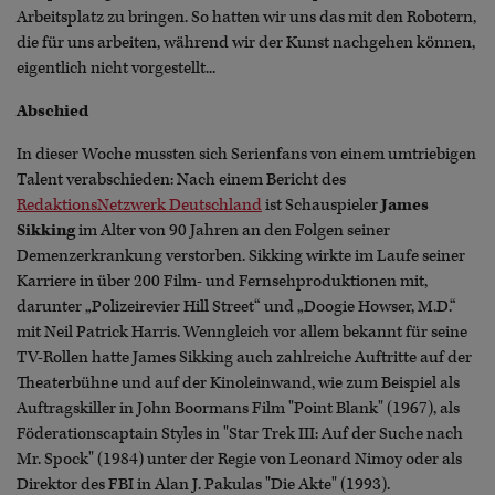
Arbeitsplatz zu bringen. So hatten wir uns das mit den Robotern,
die für uns arbeiten, während wir der Kunst nachgehen können,
eigentlich nicht vorgestellt...
Abschied
In dieser Woche mussten sich Serienfans von einem umtriebigen
Talent verabschieden: Nach einem Bericht des
RedaktionsNetzwerk Deutschland
ist Schauspieler
James
Sikking
im Alter von 90 Jahren an den Folgen seiner
Demenzerkrankung verstorben. Sikking wirkte im Laufe seiner
Karriere in über 200 Film- und Fernsehproduktionen mit,
darunter „Polizeirevier Hill Street“ und „Doogie Howser, M.D.“
mit Neil Patrick Harris. Wenngleich vor allem bekannt für seine
TV-Rollen hatte James Sikking auch zahlreiche Auftritte auf der
Theaterbühne und auf der Kinoleinwand, wie zum Beispiel als
Auftragskiller in John Boormans Film "Point Blank" (1967), als
Föderationscaptain Styles in "Star Trek III: Auf der Suche nach
Mr. Spock" (1984) unter der Regie von Leonard Nimoy oder als
Direktor des FBI in Alan J. Pakulas "Die Akte" (1993).