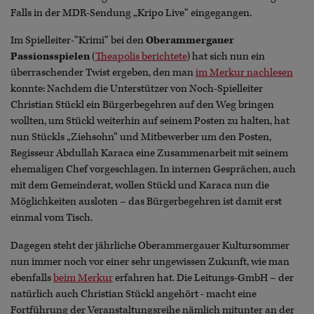
Falls in der MDR-Sendung „Kripo Live“ eingegangen.
Im Spielleiter-“Krimi“ bei den
Oberammergauer
Passionsspielen
(
Theapolis berichtete
) hat sich nun ein
überraschender Twist ergeben, den man
im Merkur nachlesen
konnte: Nachdem die Unterstützer von Noch-Spielleiter
Christian Stückl ein Bürgerbegehren auf den Weg bringen
wollten, um Stückl weiterhin auf seinem Posten zu halten, hat
nun Stückls „Ziehsohn“ und Mitbewerber um den Posten,
Regisseur Abdullah Karaca eine Zusammenarbeit mit seinem
ehemaligen Chef vorgeschlagen. In internen Gesprächen, auch
mit dem Gemeinderat, wollen Stückl und Karaca nun die
Möglichkeiten ausloten – das Bürgerbegehren ist damit erst
einmal vom Tisch.
Dagegen steht der jährliche Oberammergauer Kultursommer
nun immer noch vor einer sehr ungewissen Zukunft, wie man
ebenfalls
beim Merkur
erfahren hat. Die Leitungs-GmbH – der
natürlich auch Christian Stückl angehört - macht eine
Fortführung der Veranstaltungsreihe nämlich mitunter an der