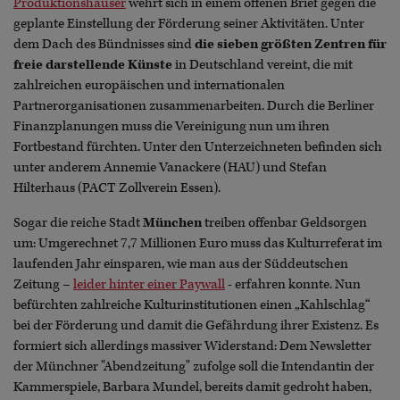
Produktionshäuser
wehrt sich in einem offenen Brief gegen die
geplante Einstellung der Förderung seiner Aktivitäten. Unter
dem Dach des Bündnisses sind
die sieben größten Zentren für
freie darstellende Künste
in Deutschland vereint, die mit
zahlreichen europäischen und internationalen
Partnerorganisationen zusammenarbeiten. Durch die Berliner
Finanzplanungen muss die Vereinigung nun um ihren
Fortbestand fürchten. Unter den Unterzeichneten befinden sich
unter anderem Annemie Vanackere (HAU) und Stefan
Hilterhaus (PACT Zollverein Essen).
Sogar die reiche Stadt
München
treiben offenbar Geldsorgen
um: Umgerechnet 7,7 Millionen Euro muss das Kulturreferat im
laufenden Jahr einsparen, wie man aus der Süddeutschen
Zeitung –
leider hinter einer Paywall
- erfahren konnte. Nun
befürchten zahlreiche Kulturinstitutionen einen „Kahlschlag“
bei der Förderung und damit die Gefährdung ihrer Existenz. Es
formiert sich allerdings massiver Widerstand: Dem Newsletter
der Münchner "Abendzeitung" zufolge soll die Intendantin der
Kammerspiele, Barbara Mundel, bereits damit gedroht haben,